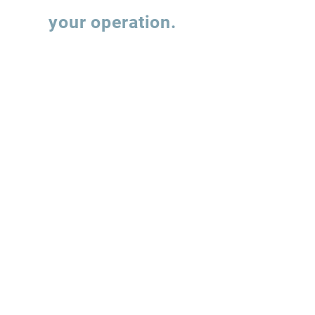
Let's talk about
your operation.
Fill out the form and our team will contact
you to understand how we can support the
evolution of your supply chain operations.