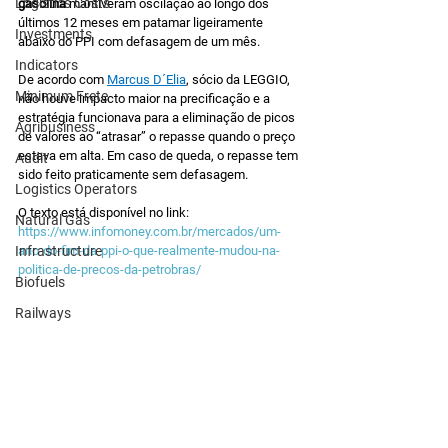
Logistics Costs
gasolina
 mantiveram oscilação ao longo dos 
últimos 12 meses em patamar ligeiramente 
Investments
abaixo do PPI com defasagem de um mês.
Indicators
De acordo com 
Marcus D´Elia
, sócio da LEGGIO, 
Minimum Frete
não houve impacto maior na precificação e a 
estratégia funcionava para a eliminação de picos 
Agribusiness
de valores ao “atrasar” o repasse quando o preço 
estava em alta. Em caso de queda, o repasse tem 
Audit
sido feito praticamente sem defasagem.
Logistics Operators
O texto está disponível no link: 
Natural Gas
https://www.infomoney.com.br/mercados/um-
Infrastructure
ano-do-fim-da-ppi-o-que-realmente-mudou-na-
politica-de-precos-da-petrobras/
Biofuels
Railways