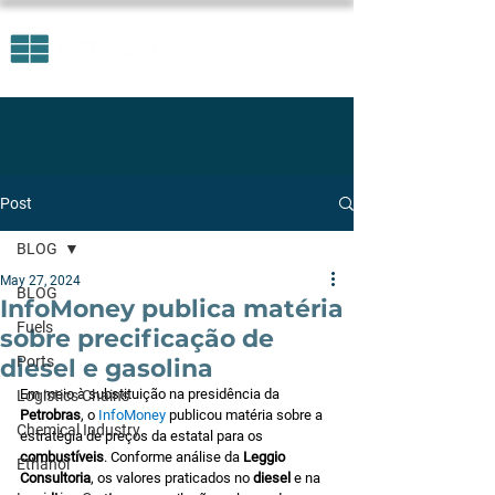
Post
BLOG
May 27, 2024
BLOG
InfoMoney publica matéria
Fuels
sobre precificação de
Ports
diesel e gasolina
Em meio à substituição na presidência da 
Logistics Chains
Petrobras
, o 
InfoMoney 
publicou matéria sobre a 
Chemical Industry
estratégia de preços da estatal para os 
combustíveis
. Conforme análise da 
Leggio 
Ethanol
Consultoria
, os valores praticados no 
diesel
 e na 