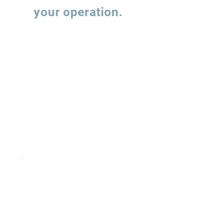
your operation.
Fill out the form and our team will contact
you to understand how we can support the
evolution of your supply chain operations.