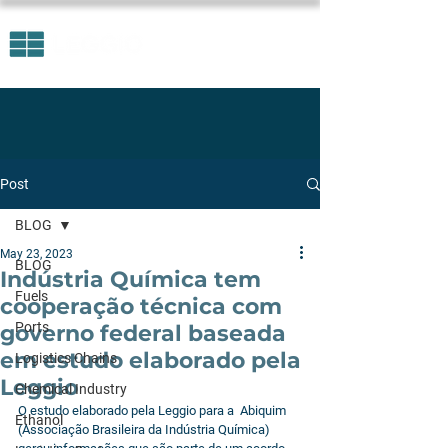
Post
BLOG
May 23, 2023
BLOG
Indústria Química tem
Fuels
cooperação técnica com
Ports
governo federal baseada
em estudo elaborado pela
Logistics Chains
Leggio
Chemical Industry
O estudo elaborado pela Leggio para a  Abiquim 
Ethanol
(Associação Brasileira da Indústria Química) 