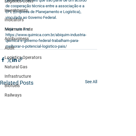
gerou informações que são parte de um acordo 
Logistics Costs
de cooperação técnica entre a associação e a 
Investments
EPL (Empresa de Planejamento e Logística), 
vinculada ao Governo Federal. 
Indicators
Minimum Frete
Veja mais em: 
https://www.quimica.com.br/abiquim-industria-
Agribusiness
quimica-e-governo-federal-trabalham-para-
melhorar-o-potencial-logistico-pais/
Audit
Logistics Operators
Natural Gas
Infrastructure
See All
Related Posts
Biofuels
Railways