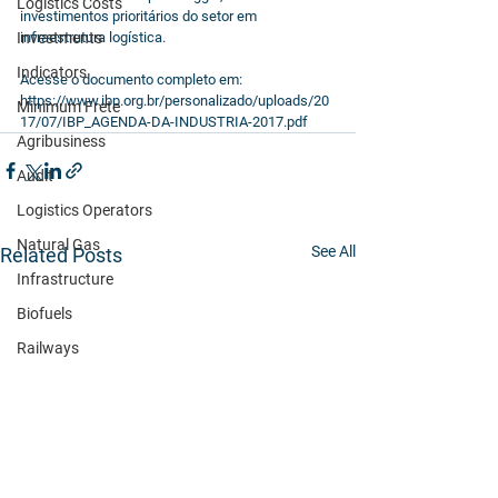
Logistics Costs
investimentos prioritários do setor em 
Investments
infraestrutura logística.
Indicators
Acesse o documento completo em: 
https://www.ibp.org.br/personalizado/uploads/20
Minimum Frete
17/07/IBP_AGENDA-DA-INDUSTRIA-2017.pdf
Agribusiness
Audit
Logistics Operators
Natural Gas
See All
Related Posts
Infrastructure
Biofuels
Railways