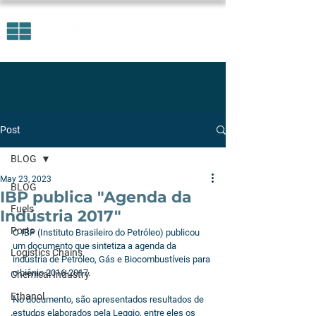
Post
BLOG
May 23, 2023
BLOG
IBP publica "Agenda da
Fuels
Indústria 2017"
Ports
O IBP (Instituto Brasileiro do Petróleo) publicou 
um documento que sintetiza a agenda da 
Logistics Chains
indústria de Petróleo, Gás e Biocombustíveis para 
o biênio 2016-2017.
Chemical Industry
Ethanol
No documento, são apresentados resultados de 
estudos elaborados pela Leggio, entre eles os 