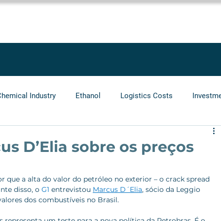
SOLUTIONS
SERVICES
PROJECTS
BLOG
LEGGIO GRO
Chemical Industry
Ethanol
Logistics Costs
Investm
Audit
Logistics Operators
Natural Gas
Infrastr
us D’Elia sobre os preços
 que a alta do valor do petróleo no exterior – o crack spread 
te disso, o 
G1 
entrevistou 
Marcus D´Elia
, sócio da Leggio 
valores dos combustíveis no Brasil.
os representa um teste para a nova política da Petrobras. É o 