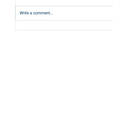
Write a comment...
Ethanol: Brazilian supply
Com
expected to meet
em 
increased gasoline blend
são
(E32)
Fill