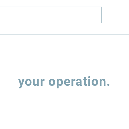
o os investimentos
G1: Leggio vê
terminais portuários
necessidade de 
 estruturados?
da produção de s
nova mistura B2
Let's talk about
your operation.
 out the form and our team will contact you to understand how w
support the evolution of your supply chain operations.