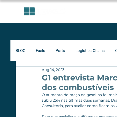
AREAS OF EXPERTISE
BLOG
Fuels
Ports
Logistics Chains
Aug 14, 2023
Indicators
Minimum Frete
Agribusiness
G1 entrevista Marc
dos combustíveis
Biofuels
O aumento do preço da gasolina foi maior
subiu 25% nas últimas duas semanas. Dian
Consultoria, para avaliar como ficam os 
Para o especialista, a diferença nos preç