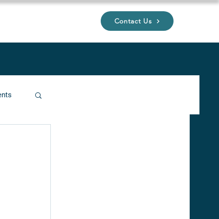
Contact Us
UP
ents
ucture