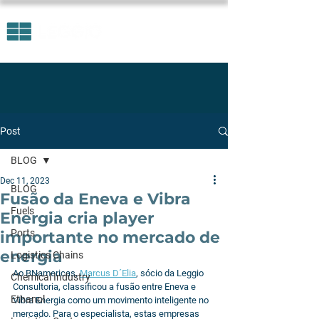
Post
BLOG
Dec 11, 2023
BLOG
Fusão da Eneva e Vibra
Fuels
Energia cria player
Ports
importante no mercado de
energia
Logistics Chains
Ao BNamericas, 
Marcus D´Elia
, sócio da Leggio 
Chemical Industry
Consultoria, classificou a fusão entre Eneva e 
Ethanol
Vibra Energia como um movimento inteligente no 
mercado. Para o especialista, estas empresas 