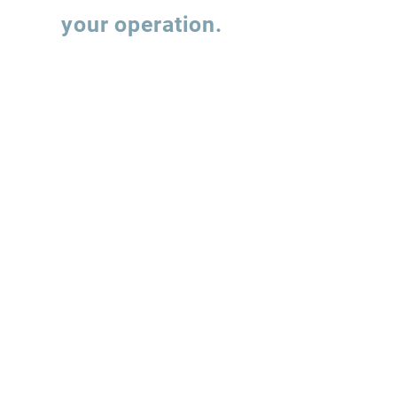
Let's talk about
your operation.
Fill out the form and our team will contact
you to understand how we can support the
evolution of your supply chain operations.