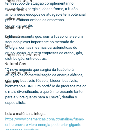
Logistics Costs
têm escopo de atuação complementar no 
mercado de energia e, dessa forma, a fusão 
Investments
amplia seus escopos de atuação e tem potencial 
Indicators
para alavancar ambas as empresas 
comercialmente.
Minimum Frete
D´Elia acrescenta que, com a fusão, cria-se um 
Agribusiness
segundo player importante no mercado de 
Audit
energia, com as mesmas características do 
grupo Cosan, que tem empresas de etanol, gás, 
Logistics Operators
distribuição, entre outras.
Natural Gas
“O novo negócio que surgirá da fusão terá 
Infrastructure
atuação na comercialização de energia elétrica, 
gás, combustíveis fósseis, biocombustíveis, 
Biofuels
biometano e GNL, um portfólio de produtos maior 
e mais diversificado, o que é interessante tanto 
para a Vibra quanto para a Eneva”, detalha o 
especialista.
Leia a matéria na integra: 
https://www.bnamericas.com/pt/analise/fusao-
entre-eneva-e-vibra-energia-pode-criar-gigante-