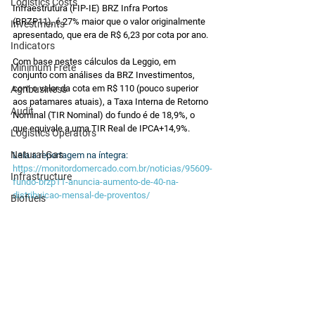
Logistics Costs
Infraestrutura (FIP-IE) BRZ Infra Portos 
(BRZP11), é 27% maior que o valor originalmente 
Investments
apresentado, que era de R$ 6,23 por cota por ano.
Indicators
Com base nestes cálculos da Leggio, em 
Minimum Frete
conjunto com análises da BRZ Investimentos, 
com o valor da cota em R$ 110 (pouco superior 
Agribusiness
aos patamares atuais), a Taxa Interna de Retorno 
Audit
Nominal (TIR Nominal) do fundo é de 18,9%, o 
que equivale a uma TIR Real de IPCA+14,9%.
Logistics Operators
Natural Gas
Leia a reportagem na íntegra: 
https://monitordomercado.com.br/noticias/95609-
Infrastructure
fundo-brzp11-anuncia-aumento-de-40-na-
distribuicao-mensal-de-proventos/
Biofuels