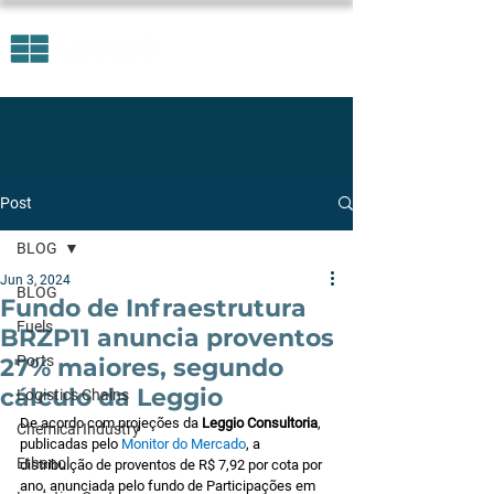
Post
BLOG
Jun 3, 2024
BLOG
Fundo de Infraestrutura
Fuels
BRZP11 anuncia proventos
Ports
27% maiores, segundo
cálculo da Leggio
Logistics Chains
De acordo com projeções da 
Leggio Consultoria
, 
Chemical Industry
publicadas pelo 
Monitor do Mercado
, a 
Ethanol
distribuição de proventos de R$ 7,92 por cota por 
ano, anunciada pelo fundo de Participações em 