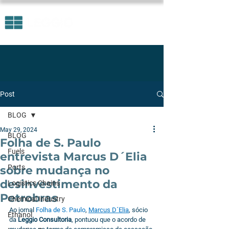
Post
BLOG
May 29, 2024
BLOG
Folha de S. Paulo
Fuels
entrevista Marcus D´Elia
Ports
sobre mudança no
desinvestimento da
Logistics Chains
Petrobras
Chemical Industry
Ao jornal 
Folha de S. Paulo
, 
Marcus D´Elia
, sócio 
Ethanol
da 
Leggio Consultoria
, pontuou que o acordo de 