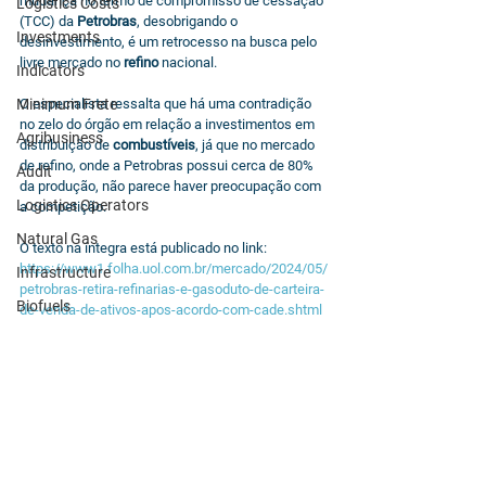
mudança no termo de compromisso de cessação 
Logistics Costs
(TCC) da 
Petrobras
, desobrigando o 
Investments
desinvestimento, é um retrocesso na busca pelo 
livre mercado no 
refino
 nacional.
Indicators
Minimum Frete
O especialista ressalta que há uma contradição 
no zelo do órgão em relação a investimentos em 
Agribusiness
distribuição de 
combustíveis
, já que no mercado 
de refino, onde a Petrobras possui cerca de 80% 
Audit
da produção, não parece haver preocupação com 
Logistics Operators
a competição.
Natural Gas
O texto na íntegra está publicado no link: 
https://www1.folha.uol.com.br/mercado/2024/05/
Infrastructure
petrobras-retira-refinarias-e-gasoduto-de-carteira-
Biofuels
de-venda-de-ativos-apos-acordo-com-cade.shtml