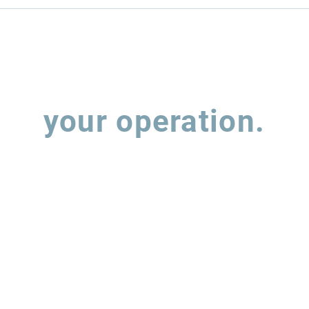
o os investimentos
G1: Leggio vê
terminais portuários
necessidade de 
 estruturados?
da produção de s
nova mistura B2
Let's talk about
your operation.
 out the form and our team will contact you to understand how w
support the evolution of your supply chain operations.