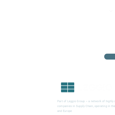
Part of Leggio Group – a network of highly 
companies in Supply Chain, operating in t
and Europe