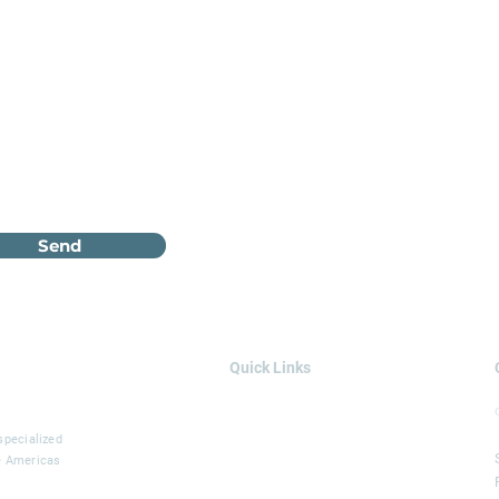
Send
Quick Links
AREAS OF EXPERTISE
SOLUTIONS
specialized
he Americas
SERVICES
PROJECTS