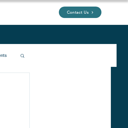
Contact Us
UP
ents
ucture