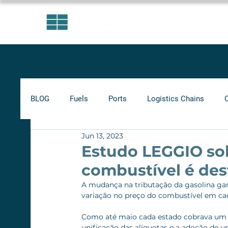
AREAS OF EXPERTISE
BLOG
Fuels
Ports
Logistics Chains
Jun 13, 2023
Indicators
Minimum Frete
Agribusiness
Estudo LEGGIO sob
combustível é des
Biofuels
A mudança na tributação da gasolina gan
variação no preço do combustível em cad
Como até maio cada estado cobrava um pe
unificação das alíquotas e a adoção de 