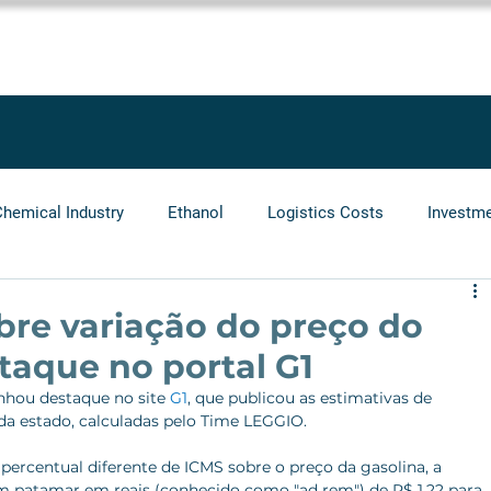
SOLUTIONS
SERVICES
PROJECTS
BLOG
LEGGIO GRO
Chemical Industry
Ethanol
Logistics Costs
Investm
Audit
Logistics Operators
Natural Gas
Infrastr
re variação do preço do
taque no portal G1
hou destaque no site 
G1
, que publicou as estimativas de 
a estado, calculadas pelo Time LEGGIO. 
rcentual diferente de ICMS sobre o preço da gasolina, a 
um patamar em reais (conhecido como "ad rem") de R$ 1,22 para 