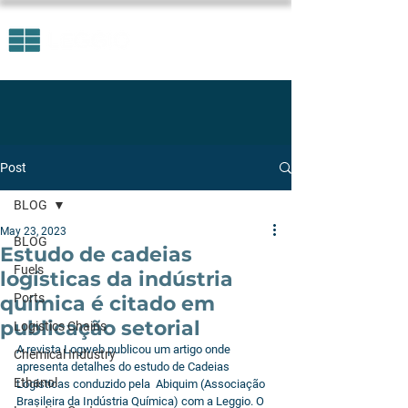
Post
BLOG
May 23, 2023
BLOG
Estudo de cadeias
Fuels
logísticas da indústria
Ports
química é citado em
publicação setorial
Logistics Chains
A revista Logweb publicou um artigo onde 
Chemical Industry
apresenta detalhes do estudo de Cadeias 
Ethanol
Logísticas conduzido pela  Abiquim (Associação 
Brasileira da Indústria Química) com a Leggio. O 