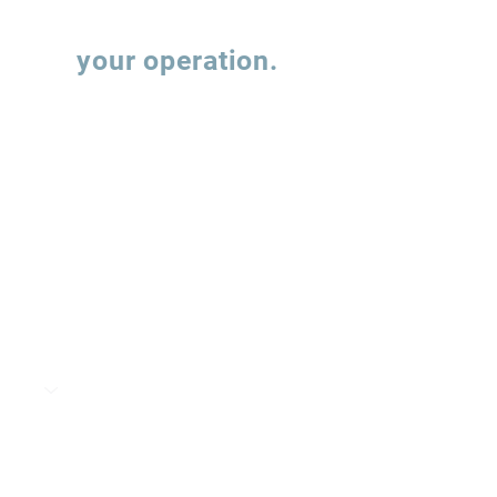
Let's talk about
your operation.
Fill out the form and our team will contact
you to understand how we can support the
evolution of your supply chain operations.