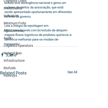
Logistics Costs
estudo teve abrangência nacional e gerou um 
caderno de pleitos da associação, que está 
Investments
sendo apresentado oportunamente em diferentes 
Indicators
esferas do governo.
Minimum Frete
Leia a íntegra da reportagem em: 
http://www.logweb.com.br/estudo-da-abiquim-
Agribusiness
mapeia-fluxos-logisticos-de-produtos-quimicos-e-
Audit
identifica-melhorias-para-os-modais-de-
transporte/
Logistics Operators
Natural Gas
Infrastructure
Biofuels
See All
Related Posts
Railways