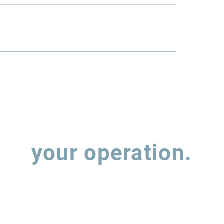
el mais limpo:
TRANSIÇÃO ENE
obras investe R$ 8,3
NO TRANSPORT
na RNEST
RODOVIÁRIOPER
APÓS A COP30
Let's talk about
your operation.
 out the form and our team will contact you to understand how w
support the evolution of your supply chain operations.