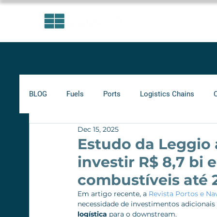
AREAS OF EXPERTISE
BLOG
Fuels
Ports
Logistics Chains
Dec 15, 2025
Indicators
Minimum Frete
Agribusiness
Estudo da Leggio 
investir R$ 8,7 bi
Biofuels
combustíveis até 
Em artigo recente, a 
Revista Portos e Na
necessidade de investimentos adicionais 
logística
 para o downstream.