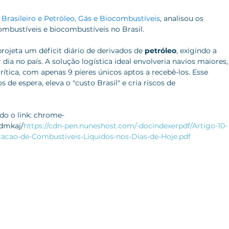
o Brasileiro e Petróleo, Gás e Biocombustíveis
, analisou os 
ombustíveis e biocombustíveis no Brasil.
ojeta um déficit diário de derivados de 
petróleo
, exigindo a 
r dia no país. A solução logística ideal envolveria navios maiores,
rítica, com apenas 9 píeres únicos aptos a recebê-los. Esse 
de espera, eleva o "custo Brasil" e cria riscos de 
do o link: chrome-
ndmkaj/
https://cdn-pen.nuneshost.com/-docindexerpdf/Artigo-10-
acao-de-Combustiveis-Liquidos-nos-Dias-de-Hoje.pdf