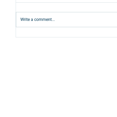
Write a comment...
Ethanol: Brazilian supply
Dies
expected to meet
Petr
increased gasoline blend
bi 
(E32)
Fill