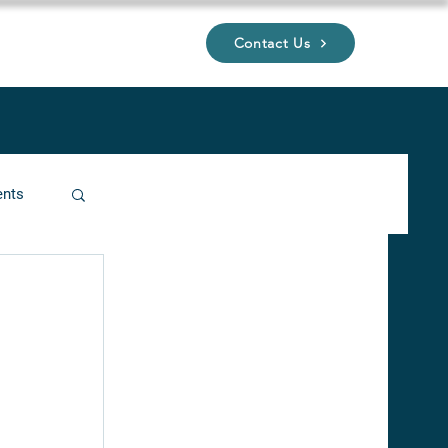
Contact Us
UP
ents
ucture