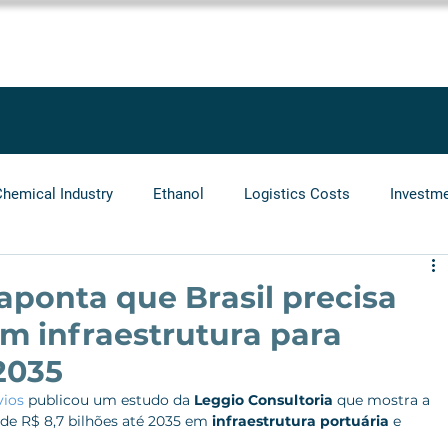
SOLUTIONS
SERVICES
PROJECTS
BLOG
LEGGIO GRO
Chemical Industry
Ethanol
Logistics Costs
Investm
Audit
Logistics Operators
Natural Gas
Infrastr
aponta que Brasil precisa
 em infraestrutura para
2035
vios
 publicou um estudo da 
Leggio Consultoria
 que mostra a 
de R$ 8,7 bilhões até 2035 em 
infraestrutura
portuária
 e 