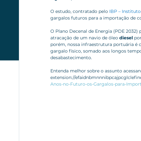
O estudo, contratado pelo 
IBP – Institut
gargalos futuros para a importação de c
O Plano Decenal de Energia (PDE 2032) pr
atracação de um navio de óleo 
diesel
 po
porém, nossa infraestrutura portuária é c
gargalo físico, somado aos longos tempos 
desabastecimento.
Entenda melhor sobre o assunto acessan
extension://efaidnbmnnnibpcajpcglclefi
Anos-no-Futuro-os-Gargalos-para-Import