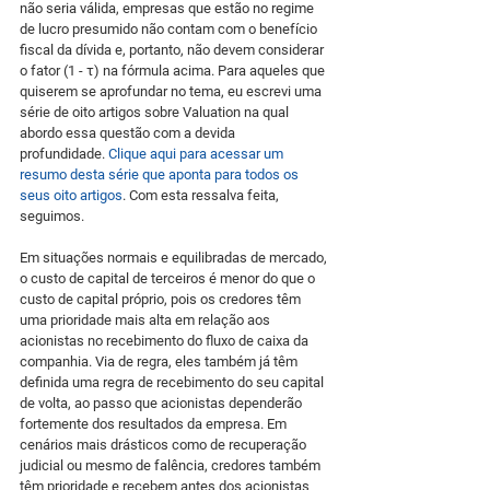
não seria válida, empresas que estão no regime 
de lucro presumido não contam com o benefício 
fiscal da dívida e, portanto, não devem considerar 
o fator (1 - τ) na fórmula acima. Para aqueles que 
quiserem se aprofundar no tema, eu escrevi uma 
série de oito artigos sobre Valuation na qual 
abordo essa questão com a devida 
profundidade. 
Clique aqui para acessar um 
resumo desta série que aponta para todos os 
seus oito artigos
. Com esta ressalva feita, 
seguimos.
Em situações normais e equilibradas de mercado, 
o custo de capital de terceiros é menor do que o 
custo de capital próprio, pois os credores têm 
uma prioridade mais alta em relação aos 
acionistas no recebimento do fluxo de caixa da 
companhia. Via de regra, eles também já têm 
definida uma regra de recebimento do seu capital 
de volta, ao passo que acionistas dependerão 
fortemente dos resultados da empresa. Em 
cenários mais drásticos como de recuperação 
judicial ou mesmo de falência, credores também 
têm prioridade e recebem antes dos acionistas 