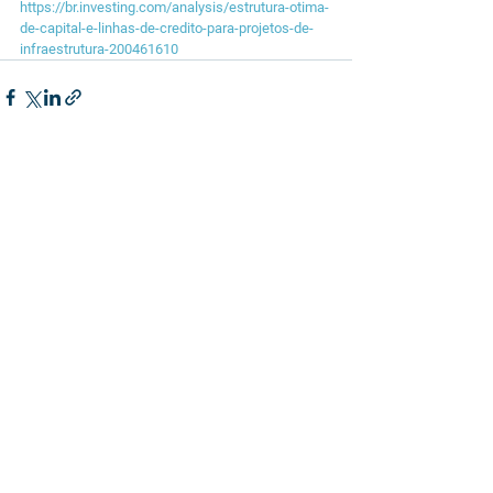
https://br.investing.com/analysis/estrutura-otima-
de-capital-e-linhas-de-credito-para-projetos-de-
infraestrutura-200461610
See All
Related Posts