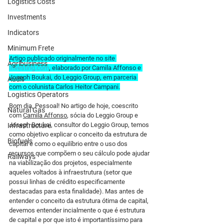
Logistics Costs
Investments
Indicators
Minimum Frete
Artigo publicado originalmente no site 
Agribusiness
Investing.com
, elaborado por Camila Affonso e 
Joseph Boukai, do Leggio Group, em parceria 
Audit
com o colunista Carlos Heitor Campani.
Logistics Operators
Bom dia, Pessoal! No artigo de hoje, coescrito 
Natural Gas
com 
Camila Affonso
, sócia do Leggio Group e 
Joseph Boukai, consultor do Leggio Group, temos 
Infrastructure
como objetivo explicar o conceito da estrutura de 
Biofuels
capital e como o equilíbrio entre o uso dos 
recursos que compõem o seu cálculo pode ajudar 
Railways
na viabilização dos projetos, especialmente 
aqueles voltados à infraestrutura (setor que 
possui linhas de crédito especificamente 
destacadas para esta finalidade). Mas antes de 
entender o conceito da estrutura ótima de capital, 
devemos entender incialmente o que é estrutura 
de capital e por que isto é importantíssimo para 