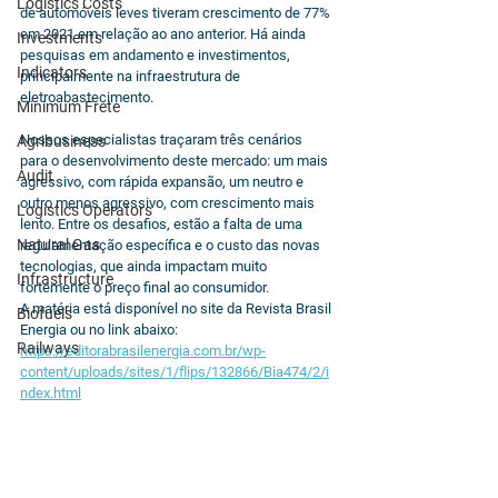
Logistics Costs
de automóveis leves tiveram crescimento de 77% 
em 2021 em relação ao ano anterior. Há ainda 
Investments
pesquisas em andamento e investimentos, 
Indicators
principalmente na infraestrutura de 
eletroabastecimento.
Minimum Frete
Nossos especialistas traçaram três cenários 
Agribusiness
para o desenvolvimento deste mercado: um mais 
Audit
agressivo, com rápida expansão, um neutro e 
outro menos agressivo, com crescimento mais 
Logistics Operators
lento. Entre os desafios, estão a falta de uma 
Natural Gas
regulamentação específica e o custo das novas 
tecnologias, que ainda impactam muito 
Infrastructure
fortemente o preço final ao consumidor.
A matéria está disponível no site da Revista Brasil 
Biofuels
Energia ou no link abaixo:
Railways
https://editorabrasilenergia.com.br/wp-
content/uploads/sites/1/flips/132866/Bia474/2/i
ndex.html