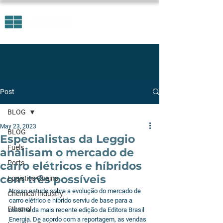
Post
BLOG
May 23, 2023
BLOG
Especialistas da Leggio
Fuels
analisam o mercado de
Ports
carro elétricos e híbridos
com três possíveis
Logistics Chains
Nosso estudo sobre a evolução do mercado de 
Chemical Industry
carro elétrico e híbrido serviu de base para a 
Ethanol
matéria da mais recente edição da Editora Brasil 
Energia. De acordo com a reportagem, as vendas 