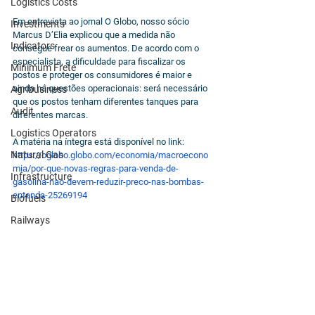
Logistics Costs
Em entrevista ao jornal O Globo, nosso sócio 
Investments
Marcus D’Elia explicou que a medida não 
Indicators
consegue frear os aumentos. De acordo com o 
especialista, a dificuldade para fiscalizar os 
Minimum Frete
postos e proteger os consumidores é maior e 
ainda há questões operacionais: será necessário 
Agribusiness
que os postos tenham diferentes tanques para 
Audit
diferentes marcas.
Logistics Operators
A matéria na íntegra está disponível no link: 
Natural Gas
https://oglobo.globo.com/economia/macroecono
mia/por-que-novas-regras-para-venda-de-
Infrastructure
gasolina-nao-devem-reduzir-preco-nas-bombas-
entenda-25269194
Biofuels
Railways