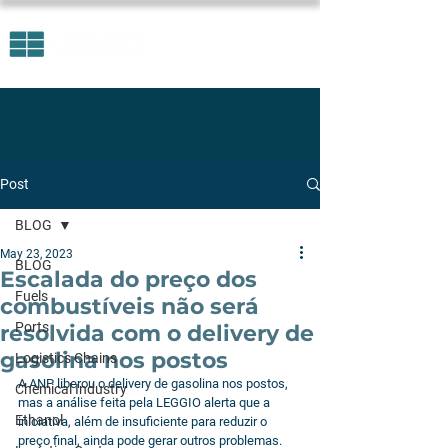
Post
BLOG
May 23, 2023
BLOG
Escalada do preço dos
Fuels
combustíveis não será
Ports
resolvida com o delivery de
gasolina nos postos
Logistics Chains
A ANP liberou o delivery de gasolina nos postos, 
Chemical Industry
mas a análise feita pela LEGGIO alerta que a 
Ethanol
iniciativa, além de insuficiente para reduzir o 
preço final, ainda pode gerar outros problemas. 