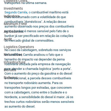
Logistics Costs
transportes na última semana.
Investments
Segundo Camila, o 
combustível marítimo está 
Indicators
mais acostumado com a volatilidade do que 
combustíveis ‘domésticos’. A relação desse 
Minimum Frete
aumento observado nos preços dos combustíveis 
para o bunker é menos sensível pelo fato de o 
Agribusiness
bunker já ser precificado em relação às cotações 
Audit
do mercado global de commodities. 
Logistics Operators
No caso da cabotagem, sobretudo nos serviços 
Natural Gas
de contêiner, Camila analisou o fato que o 
tamanho do impacto vai depender da perna 
Infrastructure
rodoviária utilizada pela empresa de navegação 
para atender a chamada logística ‘porto a porta’. 
Biofuels
Com o aumento do preço da gasolina e do diesel 
Railways
a nível nacional, a parcela desses combustíveis 
no transporte rodoviário aumenta. Para os 
transportes longos por estradas, que concorrem 
com a cabotagem, como entre o Sudeste e o 
Nordeste, a sensibilidade do diesel é maior. Já os 
trechos curtos rodoviários serão menos sensíveis 
ao aumento do diesel.