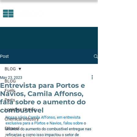
Post
BLOG
May 23, 2023
BLOG
Entrevista para Portos e
Fuels
Navios, Camila Affonso,
Ports
fala sobre o aumento do
combustível
Logistics Chains
Nossa sócia Camila Affonso, em entrevista 
Chemical Industry
exclusiva para a Portos e Navios, falou sobre 
o 
Ethanol
anúncio do aumento do combustível entregue nas 
refinarias e como isso impactou o setor de 