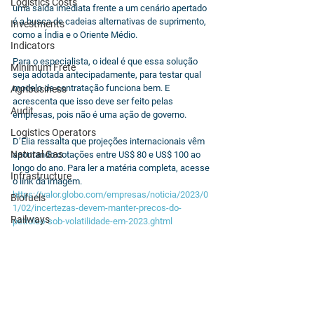
Logistics Costs
uma saída imediata frente a um cenário apertado 
é a busca de cadeias alternativas de suprimento, 
Investments
como a Índia e o Oriente Médio. 
Indicators
Para o especialista, o ideal é que essa solução 
Minimum Frete
seja adotada antecipadamente, para testar qual 
modelo de contratação funciona bem. E 
Agribusiness
acrescenta que isso deve ser feito pelas 
Audit
empresas, pois não é uma ação de governo.
Logistics Operators
D’Elia ressalta que projeções internacionais vêm 
Natural Gas
apontando cotações entre US$ 80 e US$ 100 ao 
longo do ano. Para ler a matéria completa, acesse 
Infrastructure
o link da imagem. 
https://valor.globo.com/empresas/noticia/2023/0
Biofuels
1/02/incertezas-devem-manter-precos-do-
Railways
petroleo-sob-volatilidade-em-2023.ghtml