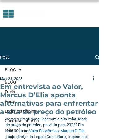
Post
BLOG
May 23, 2023
BLOG
Em entrevista ao Valor,
Fuels
Marcus D’Elia aponta
Ports
alternativas para enfrentar
a alta de preço do petróleo
Logistics Chains
Como o Brasil pode lidar com a alta volatilidade 
Chemical Industry
do preço do petróleo, prevista para 2023? Em 
Ethanol
entrevista ao 
Valor Econômico
, 
Marcus D’Elia
, 
sócio-diretor da Leggio Consultoria, sugere que 