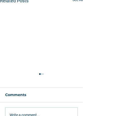
Related Posts
Comments
Greenfield or
How Rumo (RA
Write a comment...