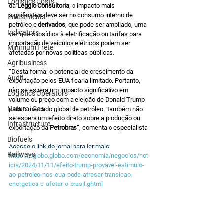
Logistics Costs
da 
Leggio Consultoria
, o impacto mais 
significativo deve ser no consumo interno de 
Investments
petróleo e 
derivados
, que pode ser ampliado, uma 
Indicators
vez que subsídios à eletrificação ou tarifas para 
importação de veículos elétricos podem ser 
Minimum Frete
afetadas por novas políticas públicas.
Agribusiness
“Desta forma, o potencial de crescimento da 
Audit
exportação pelos EUA ficaria limitado. Portanto, 
não se espera um impacto significativo em 
Logistics Operators
volume ou preço com a eleição de Donald Trump 
Natural Gas
para o mercado global de petróleo. Também não 
se espera um efeito direto sobre a produção ou 
Infrastructure
exportação da 
Petrobras
”, comenta o especialista
Biofuels
Acesse o link do jornal para ler mais: 
Railways
https://oglobo.globo.com/economia/negocios/not
icia/2024/11/11/efeito-trump-provavel-estimulo-
ao-petroleo-nos-eua-pode-atrasar-transicao-
energetica-e-afetar-o-brasil.ghtml