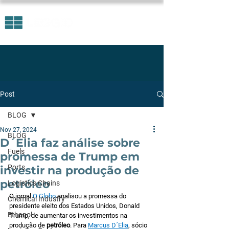
Post
BLOG
Nov 27, 2024
BLOG
D´Elia faz análise sobre
Fuels
promessa de Trump em
Ports
investir na produção de
petróleo
Logistics Chains
O jornal 
O Globo 
analisou a promessa do 
Chemical Industry
presidente eleito dos Estados Unidos, Donald 
Ethanol
Trump, de aumentar os investimentos na 
produção de 
petróleo
. Para 
Marcus D´Elia
, sócio 