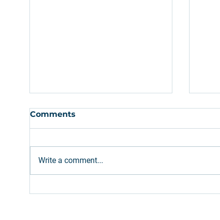
Comments
Write a comment...
Ethanol: Brazilian supply
Com
expected to meet
em 
increased gasoline blend
são