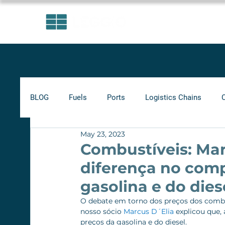
AREAS OF EXPERTISE
BLOG
Fuels
Ports
Logistics Chains
May 23, 2023
Indicators
Minimum Frete
Agribusiness
Combustíveis: Marc
diferença no com
Biofuels
gasolina e do dies
O debate em torno dos preços dos combus
nosso sócio 
Marcus D´Elia
 explicou que
preços da gasolina e do diesel.