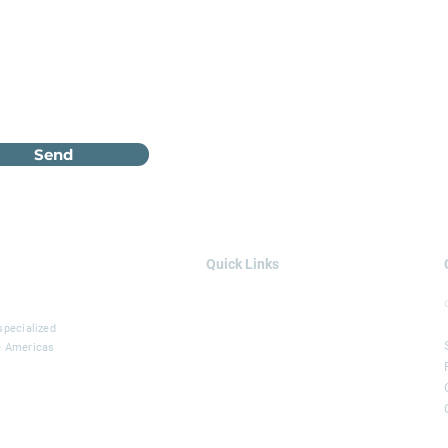
Send
Quick Links
AREAS OF EXPERTISE
SOLUTIONS
specialized
he Americas
SERVICES
PROJECTS
BLOG
LEGGIO GROUP