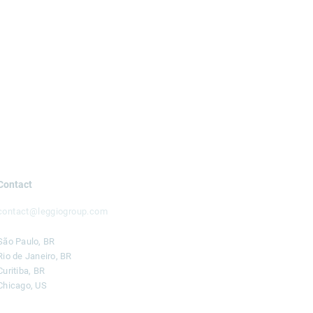
Contact
contact@leggiogroup.com
São Paulo, BR
Rio de Janeiro, BR
Curitiba, BR
Chicago, US