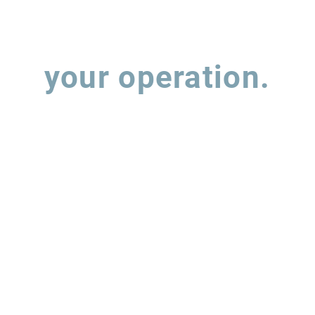
nova mistura B2
Let's talk about
your operation.
 out the form and our team will contact you to understand how w
support the evolution of your supply chain operations.