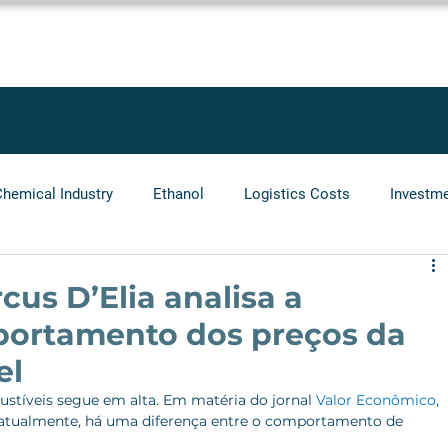
SOLUTIONS
SERVICES
PROJECTS
BLOG
LEGGIO GRO
Chemical Industry
Ethanol
Logistics Costs
Investm
Audit
Logistics Operators
Natural Gas
Infrastr
us D’Elia analisa a
portamento dos preços da
el
tíveis segue em alta. Em matéria do jornal 
Valor Econômico
, 
, atualmente, há uma diferença entre o comportamento de 