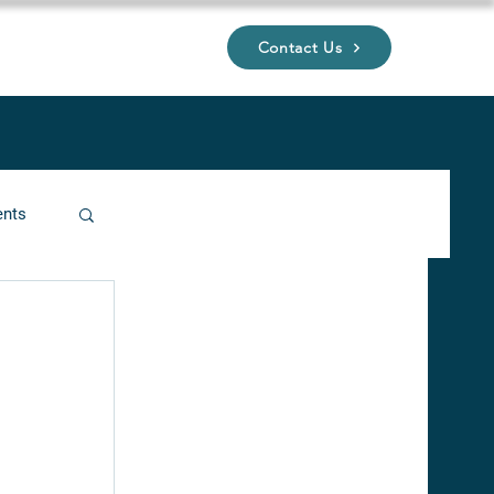
Contact Us
UP
ents
ucture