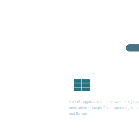
Part of Leggio Group – a network of highly 
companies in Supply Chain, operating in t
and Europe