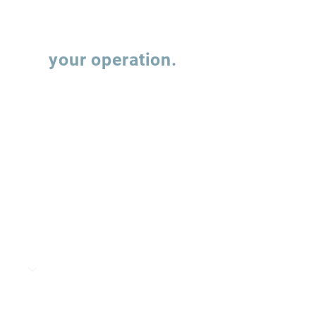
Let's talk about
your operation.
Fill out the form and our team will contact
you to understand how we can support the
evolution of your supply chain operations.