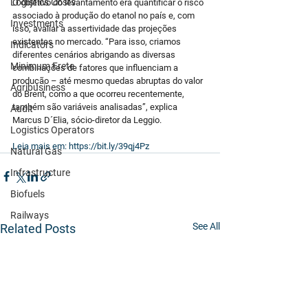
Logistics Costs
O objetivo do levantamento era quantificar o risco 
associado à produção do etanol no país e, com 
Investments
isso, avaliar a assertividade das projeções 
existentes no mercado. “Para isso, criamos 
Indicators
diferentes cenários abrigando as diversas 
Minimum Frete
combinações de fatores que influenciam a 
produção – até mesmo quedas abruptas do valor 
Agribusiness
do Brent, como a que ocorreu recentemente, 
também são variáveis analisadas”, explica 
Audit
Marcus D´Elia, sócio-diretor da Leggio.
Logistics Operators
Leia mais em: https://bit.ly/39qj4Pz
Natural Gas
Infrastructure
Biofuels
Railways
See All
Related Posts