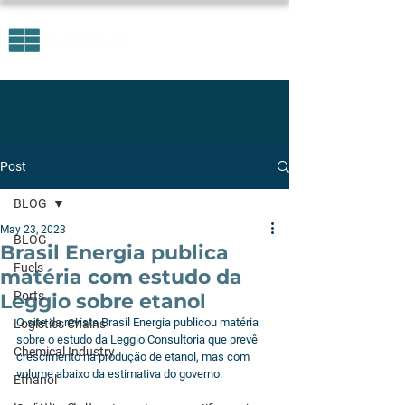
Post
BLOG
May 23, 2023
BLOG
Brasil Energia publica
Fuels
matéria com estudo da
Ports
Leggio sobre etanol
O site da revista Brasil Energia publicou matéria 
Logistics Chains
sobre o estudo da Leggio Consultoria que prevê 
Chemical Industry
crescimento na produção de etanol, mas com 
volume abaixo da estimativa do governo. 
Ethanol