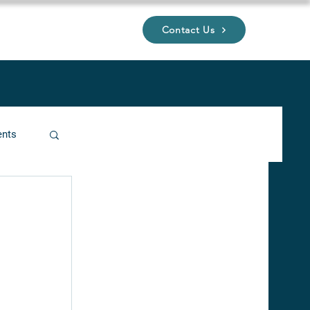
Contact Us
UP
ents
ucture