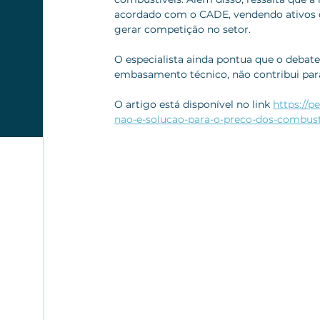
acordado com o CADE, vendendo ativos de
gerar competição no setor.
O especialista ainda pontua que o debat
embasamento técnico, não contribui para
O artigo está disponível no link 
https://p
nao-e-solucao-para-o-preco-dos-combust