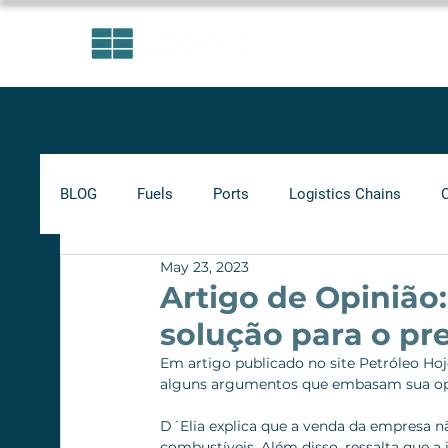
AREAS OF EXPERTISE
BLOG
Fuels
Ports
Logistics Chains
May 23, 2023
Indicators
Minimum Frete
Agribusiness
Artigo de Opinião:
solução para o pr
Biofuels
Em artigo publicado no site Petróleo Hoje
alguns argumentos que embasam sua opin
D´Elia explica que a venda da empresa nã
combustíveis. Além disso, ressalta que 