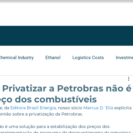
SOLUTIONS
SERVICES
PROJECTS
BLOG
LEGGIO GRO
Chemical Industry
Ethanol
Logistics Costs
Investm
Audit
Logistics Operators
Natural Gas
Infrastr
 Privatizar a Petrobras não é
eço dos combustíveis
, da 
Editora Brasil Energia
, nosso sócio 
Marcus D´Elia
 explicita 
ião sobre a privatização da Petrobras.
o é uma solução para a estabilização dos preços dos 
a implementação do programa de desinvestimento da petroleira 