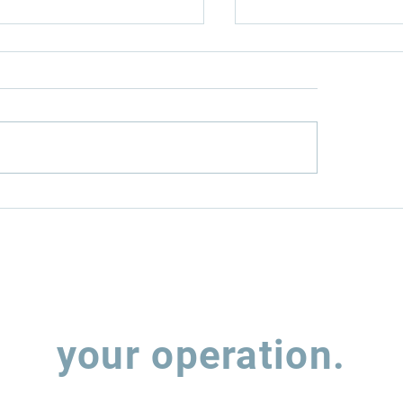
o os investimentos
G1: Leggio vê
terminais portuários
necessidade de 
 estruturados?
da produção de s
nova mistura B2
Let's talk about
your operation.