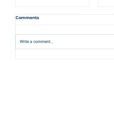
Comments
Write a comment...
Ethanol: Brazilian supply
Com
expected to meet
em 
increased gasoline blend
são
(E32)