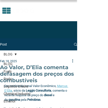
Post
BLOG
Feb 18, 2025
BLOG
Ao Valor, D’Elia comenta
Fuels
defasagem dos preços dos
Ports
combustíveis
Em matéria do jornal Valor Econômico, 
Marcus 
Logistics Chains
D’Elia
, sócio da 
Leggio Consultoria
, comenta o 
Chemical Industry
recente reajuste do preço do 
diesel
 e 
da
 gasolina
 pela 
Petrobras
.
Ethanol