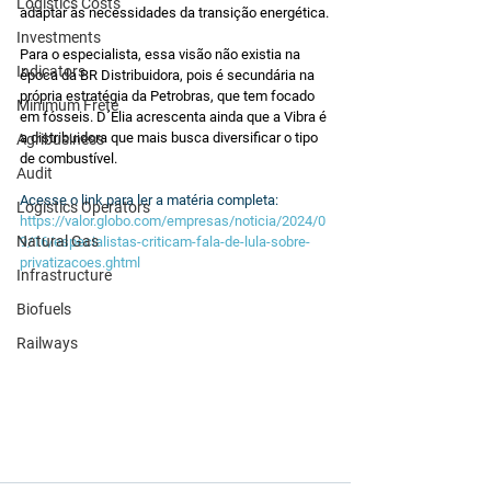
Logistics Costs
adaptar às necessidades da transição energética.
Investments
Para o especialista, essa visão não existia na 
Indicators
época da BR Distribuidora, pois é secundária na 
própria estratégia da Petrobras, que tem focado 
Minimum Frete
em fósseis. D´Elia acrescenta ainda que a Vibra é 
a distribuidora que mais busca diversificar o tipo 
Agribusiness
de combustível.
Audit
Acesse o link para ler a matéria completa: 
Logistics Operators
https://valor.globo.com/empresas/noticia/2024/0
Natural Gas
9/16/especialistas-criticam-fala-de-lula-sobre-
privatizacoes.ghtml
Infrastructure
Biofuels
Railways