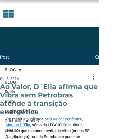
Post
BLOG
Oct 8, 2024
BLOG
Ao Valor, D´Elia afirma que
Fuels
Vibra sem Petrobras
Ports
atende à transição
energética
Logistics Chains
Em matéria publicada pelo 
Valor Econômico
, 
Chemical Industry
Marcus D´Elia
, sócio da LEGGIO Consultoria, 
Ethanol
destaca que o grande mérito da Vibra (antiga BR 
Distribuidora) fora da Petrobras é poder se 