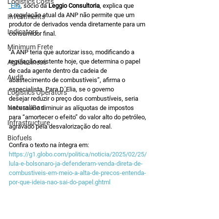
Logistics Costs
´Elia
, sócio da 
Leggio Consultoria
, explica que 
a regulação atual da ANP não permite que um 
Investments
produtor de derivados venda diretamente para um 
Indicators
consumidor final.
Minimum Frete
“A ANP teria que autorizar isso, modificando a 
regulação existente hoje, que determina o papel 
Agribusiness
de cada agente dentro da cadeia de 
Audit
abastecimento de combustíveis”, afirma o 
especialista. Para D´Elia, se o governo 
Logistics Operators
desejar reduzir o preço dos combustíveis, seria 
Natural Gas
necessário diminuir as alíquotas de impostos 
para “amortecer o efeito” do valor alto do petróleo, 
Infrastructure
agravado pela desvalorização do real.
Biofuels
Confira o texto na íntegra em: 
https://g1.globo.com/politica/noticia/2025/02/25/
lula-e-bolsonaro-ja-defenderam-venda-direta-de-
combustiveis-em-meio-a-alta-de-precos-entenda-
por-que-ideia-nao-sai-do-papel.ghtml