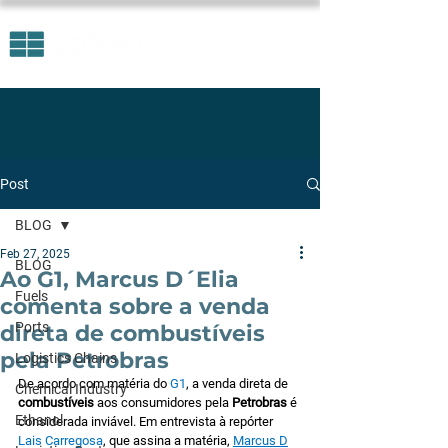
Post
BLOG
Feb 27, 2025
BLOG
Ao G1, Marcus D´Elia
Fuels
comenta sobre a venda
Ports
direta de combustíveis
pela Petrobras
Logistics Chains
De acordo com matéria do 
G1
, a venda direta de 
Chemical Industry
combustíveis
 aos consumidores pela 
Petrobras
 é 
Ethanol
considerada inviável. Em entrevista à repórter 
Lais Carregosa
, que assina a matéria, 
Marcus D