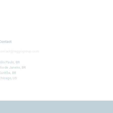
Contact
contact@leggiogroup.com
São Paulo, BR
Rio de Janeiro, BR
Curitiba, BR
Chicago, US