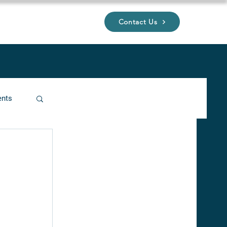
Contact Us
UP
ents
ucture