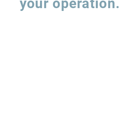
your operation.
 out the form and our team will contact you to understand how w
support the evolution of your supply chain operations.