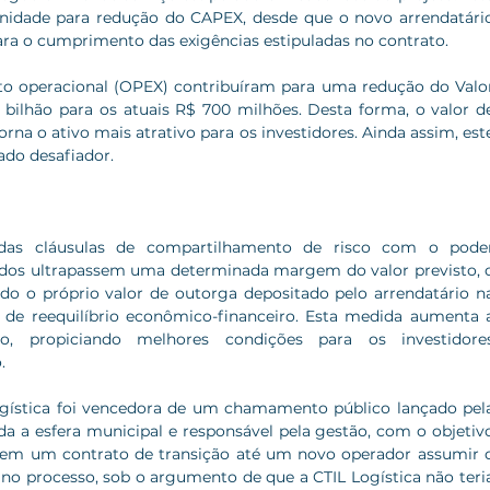
tunidade para redução do CAPEX, desde que o novo arrendatário
ra o cumprimento das exigências estipuladas no contrato.
o operacional (OPEX) contribuíram para uma redução do Valor
 bilhão para os atuais R$ 700 milhões. Desta forma, o valor de
na o ativo mais atrativo para os investidores. Ainda assim, este
do desafiador.
das cláusulas de compartilhamento de risco com o poder
idos ultrapassem uma determinada margem do valor previsto, o
do o próprio valor de outorga depositado pelo arrendatário na
de reequilíbrio econômico-financeiro. Esta medida aumenta a
o, propiciando melhores condições para os investidores
.
ogística foi vencedora de um chamamento público lançado pela
ada a esfera municipal e responsável pela gestão, com o objetivo
 em um contrato de transição até um novo operador assumir o
no processo, sob o argumento de que a CTIL Logística não teria