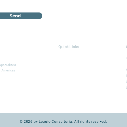
Send
Quick Links
AREAS OF EXPERTISE
SOLUTIONS
specialized
he Americas
SERVICES
PROJECTS
BLOG
LEGGIO GROUP
© 2026 by Leggio Consultoria. All rights reserved.