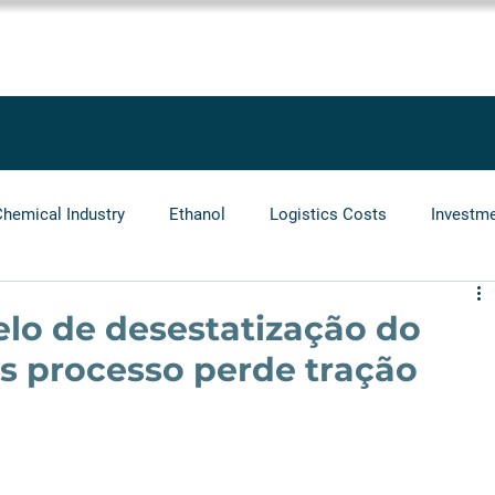
SOLUTIONS
SERVICES
PROJECTS
BLOG
LEGGIO GRO
Chemical Industry
Ethanol
Logistics Costs
Investm
Audit
Logistics Operators
Natural Gas
Infrastr
lo de desestatização do
as processo perde tração