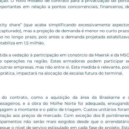
zação. O novo modelo de contrato para a privatização do porto,
mportantes em relação a pontos concorrenciais, financeiros, de
ity share” (que acaba simplificando excessivamente aspectos
apturado), mas a projeção de demanda é menor no curto prazo.
no longo prazo, pois antes a demanda projetada estabilizava
abiliza em 1,5 milhão. 
tida a vedação à participação em consórcio da Maersk e da MSC,
operações na região. Estes armadores podem participar se
tras empresas, mas não entre si. Esta medida é relevante, pois
prática, impactará na alocação de escalas futura do terminal.
s do contrato, como a aquisição da área da Braskarne e a
ssageiros, e a obra do Molhe Norte foi adequada, enxugando
ragagem a montante e o pátio de triagem. Custos unitários foram
lação aos preços de mercado. Com exceção dos 8 portêineres,
uipamentos não serão mais exigidos desde que o arrendatário
ue o nível de serviço estipulado em cada fase do projeto. Esta