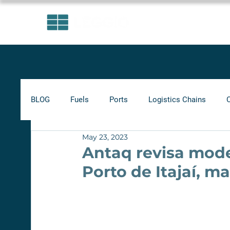
AREAS OF EXPERTISE
BLOG
Fuels
Ports
Logistics Chains
May 23, 2023
Indicators
Minimum Frete
Agribusiness
Antaq revisa mode
Porto de Itajaí, m
Biofuels