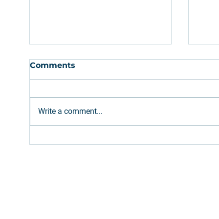
Comments
Write a comment...
Greenfield or
Est
Brownfield? The Two
capi
Paths to Infrastructure
par
Investment
infr