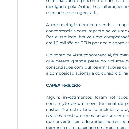
seja finalizado o processo de desestati
divulgado pela Antaq, traz alterações i
mercado e de engenharia. 
A metodologia continua sendo a “capac
concorrenciais com impacto no volume c
Por outro lado, houve uma compensação 
em 1,2 milhão de TEUs por ano e agora est
Do ponto de vista concorrencial, foi man
que detém grande parte do volume de 
consorciados com outros armadores ou ou
a composição acionária do consórcio, na 
CAPEX reduzido
Alguns investimentos foram retirado
construção de um novo terminal de pa
custos. Por outro lado, foi incluída a d
revistos e estão menos defasados em re
que deverão ser adquiridos, outros eq
demonstre a capacidade dinâmica e entreg