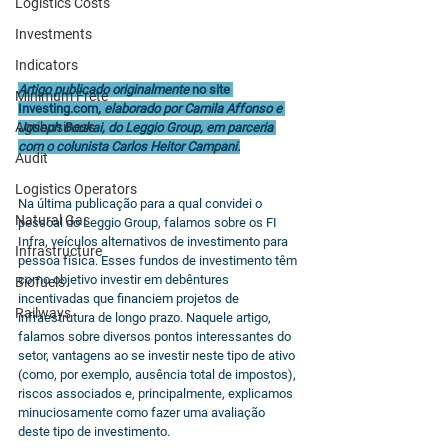
Logistics Costs
Investments
Indicators
Artigo publicado originalmente 
no site 
Minimum Frete
Investing.com
, elaborado por Camila Affonso e 
Agribusiness
Joseph Boukai, do Leggio Group, em parceria 
com o colunista Carlos Heitor Campani.
Audit
Logistics Operators
Na última publicação para a qual convidei o 
Natural Gas
pessoal do Leggio Group, falamos sobre os FI 
Infra, veículos alternativos de investimento para 
Infrastructure
pessoa física. Esses fundos de investimento têm 
como objetivo investir em debêntures 
Biofuels
incentivadas que financiem projetos de 
Railways
infraestrutura de longo prazo. Naquele artigo, 
falamos sobre diversos pontos interessantes do 
setor, vantagens ao se investir neste tipo de ativo 
(como, por exemplo, ausência total de impostos), 
riscos associados e, principalmente, explicamos 
minuciosamente como fazer uma avaliação 
deste tipo de investimento.