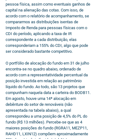
pessoa física, assim como eventuais ganhos de 
capital na alienação das cotas. Com isso, de 
acordo com o relatório de acompanhamento, se 
compararmos as distribuições isentas de 
Imposto de Renda para pessoas físicas com o 
CDI do período, aplicando a taxa de IR 
correspondente a cada distribuição, elas 
corresponderiam a 155% do CDI, algo que pode 
ser considerado bastante competitivo.
O portfólio de alocação do fundo em 31 de julho 
encontra-se no quadro abaixo, ordenado de 
acordo com a representatividade percentual da 
posição investida em relação ao patrimônio 
líquido do fundo. Ao todo, são 13 projetos que 
compunham naquela data a carteira do BODB11. 
Em agosto, houve uma 14ª alocação em 
debênture do setor de renováveis (não 
apresentada na tabela abaixo), a qual 
correspondeu a uma posição de 4,5% do PL do 
fundo (R$ 13 milhões). Percebe-se que as 4 
maiores posições do fundo (RGRA11, MEZP11, 
RAHD11, LXIN12) compõem aproximadamente 