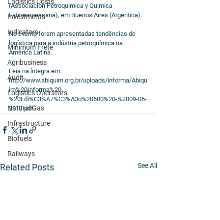
Logistics Costs
(Associacion Petroquimica y Quimica 
Latinoamericana), em Buenos Aires (Argentina).
Investments
Indicators
No evento foram apresentadas tendências de 
logística para a indústria petroquímica na 
Minimum Frete
América Latina.
Agribusiness
Leia na íntegra em: 
Audit
http://www.abiquim.org.br/uploads/informa/Abiqu
im%20Informa%20-
Logistics Operators
%20Edi%C3%A7%C3%A3o%20600%20-%2009-06-
Natural Gas
2017.pdf
Infrastructure
Biofuels
Railways
See All
Related Posts