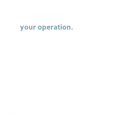
Let's talk about
your operation.
Fill out the form and our team will contact
you to understand how we can support the
evolution of your supply chain operations.