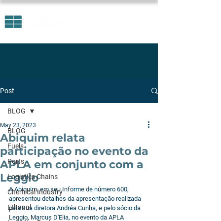
Post
BLOG
May 23, 2023
BLOG
Abiquim relata
Fuels
participação no evento da
Ports
APLA em conjunto com a
Leggio
Logistics Chains
A Abiquim, em seu Informe de número 600, 
Chemical Industry
apresentou detalhes da apresentação realizada 
Ethanol
pela sua diretora Andréa Cunha, e pelo sócio da 
Leggio, Marcus D'Elia, no evento da APLA 